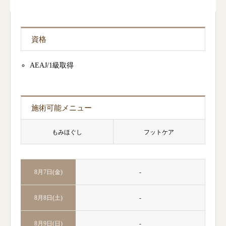
資格
AEAJ/1級取得
施術可能メニュー
もみほぐし
フットケア
-
8月7日(金)
-
8月8日(土)
-
8月9日(日)