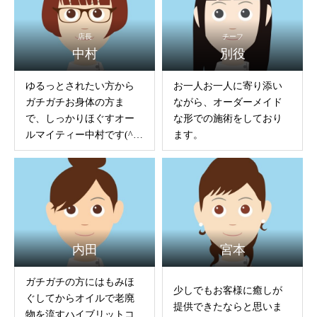
店長
チーフ
中村
別役
ゆるっとされたい方から
お一人お一人に寄り添い
ガチガチお身体の方ま
ながら、オーダーメイド
で、しっかりほぐすオー
な形での施術をしており
ルマイティー中村です(^-
ます。
^)
内田
宮本
ガチガチの方にはもみほ
少しでもお客様に癒しが
ぐしてからオイルで老廃
提供できたならと思いま
物を流すハイブリットコ